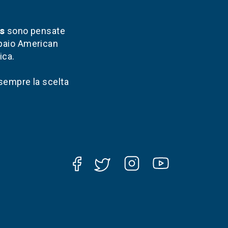
s
sono pensate
 paio American
ica.
sempre la scelta
Instagram
YouTube
Facebook
Twitter