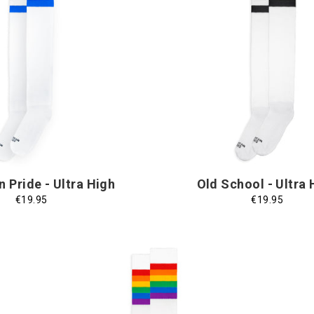
Taglia
T
Taglia Unica
Taglia Unica
Unica
U
 Pride - Ultra High
Old School - Ultra 
€19.95
€19.95