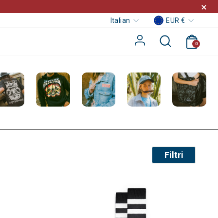
Valut
Lingua
EUR €
Italian
Carrel
Ricerca
Accedi
0
Filtri