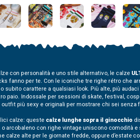
lze con personalità e uno stile alternativo, le calze
UL
s fanno per te. Con le iconiche tre righe rétro che arr
 subito carattere a qualsiasi look. Più alte, più audaci
ro paio. Indossale per sessioni di skate, festival, cosp
 outfit più sexy e originali per mostrare chi sei senza fi
ici calze: queste
calze lunghe sopra il ginocchio
di
a o arcobaleno con righe vintage uniscono comodità e s
e calze alte per le giornate fredde, oppure d’estate c