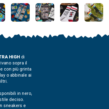
TRA HIGH
di
ivano sopra il
 e con più grinta
lay o abbinale ai
ltri.
sponibili in nero,
tile deciso.
on sneakers e