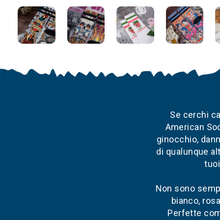
Se cerchi ca
American Sock
ginocchio, danno
di qualunque alt
tuoi
Non sono sempl
bianco, ros
Perfette com