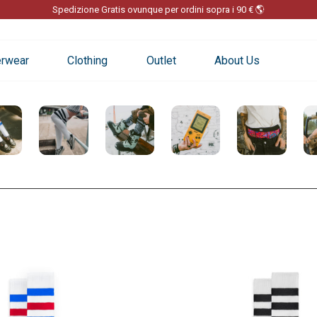
Spedizione Gratis ovunque per ordini sopra i 90 € 🌎
Pause
slideshow
rwear
Clothing
Outlet
About Us