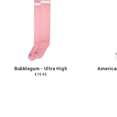
Taglia
Taglia Unica
Unica
Bubblegum - Ultra High
American
€19.95