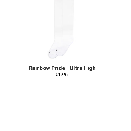
Taglia
Taglia Unica
Unica
Rainbow Pride - Ultra High
€19.95
Continua a esplorare