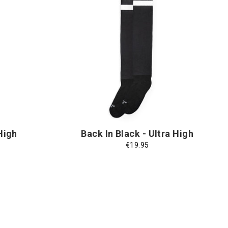
aglia
Taglia
Taglia Unica
nica
Unica
High
Back In Black - Ultra High
€19.95