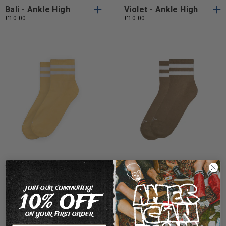
Bali - Ankle High
Violet - Ankle High
£10.00
£10.00
Taglia
Taglia
Taglia Unica
Taglia Unica
Unica
Unica
Sunshine - Ankle
Cinnamon - Ankle
High
High
£10.00
£10.00
JOIN OUR COMMUNITY!
10% OFF
ON YOUR FIRST ORDER