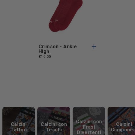
Taglia
Taglia Unica
Unica
Crimson - Ankle
High
£10.00
Continua a esplorare
Calzini con
Calzini
Calzini con
Calzini
Frasi
Tattoo
Teschi
Giappones
Divertenti