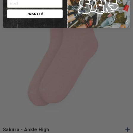
I WANT IT!
Taglia
Taglia Unica
Unica
Sakura - Ankle High