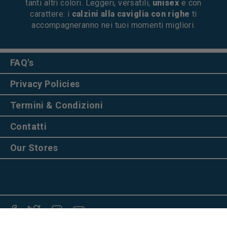
tanti altri colori. Leggeri, versatili,
unisex
e con
carattere: i
calzini alla caviglia con righe
ti
accompagneranno nei tuoi momenti migliori.
FAQ's
Privacy Policies
Termini & Condizioni
Contatti
Our Stores
Facebook
Twitter
Instagram
YouTube