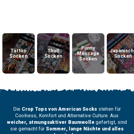
Entdecke weiter
Funny
Tattoo
Skull
Japanisc
Message
Socken
Socken
Socken
Socken
Die
Crop Tops von American Socks
stehen für
Coolness, Komfort und Alternative Culture. Aus
weicher, atmungsaktiver Baumwolle
gefertigt, sind
sie gemacht für
Sommer, lange Nächte und alles