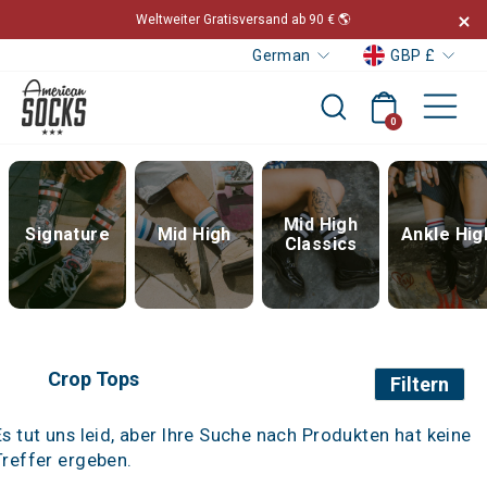
Direkt
Weltweiter Gratisversand ab 90 € 🌎
zum
Währ
Sprache
Pause
GBP £
German
Inhalt
Diashow
Sei
Warenkorb
Suche
0
Mid High
Signature
Mid High
Ankle Hig
Classics
Crop Tops
Filtern
Es tut uns leid, aber Ihre Suche nach Produkten hat keine
Treffer ergeben.