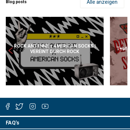
Alle anzeigen
Blog posts
ROCK ANTENNE x AMERICAN SOCKS |
Teufl
VEREINT DURCH ROCK
Facebook
Twitter
Instagram
YouTube
FAQ's